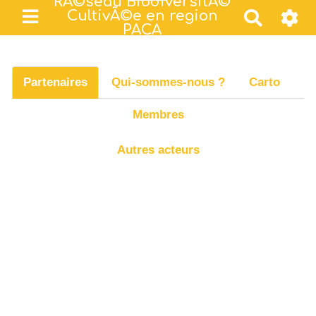
RÃ©seau BiodiversitÃ©
CultivÃ©e en region
R
PACA
e
c
h
Partenaires
Qui-sommes-nous ?
Carto
e
r
Membres
c
h
Autres acteurs
e
r