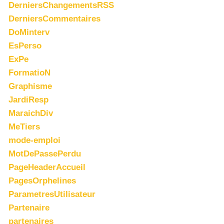
DerniersChangementsRSS
DerniersCommentaires
DoMinterv
EsPerso
ExPe
FormatioN
Graphisme
JardiResp
MaraichDiv
MeTiers
mode-emploi
MotDePassePerdu
PageHeaderAccueil
PagesOrphelines
ParametresUtilisateur
Partenaire
partenaires