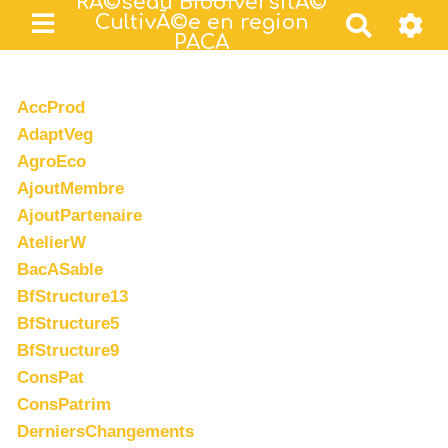
RÃ©seau BiodiversitÃ©
CultivÃ©e en region
R
PACA
e
c
h
AccProd
e
AdaptVeg
r
AgroEco
c
AjoutMembre
h
AjoutPartenaire
e
AtelierW
r
BacASable
BfStructure13
BfStructure5
BfStructure9
ConsPat
ConsPatrim
DerniersChangements