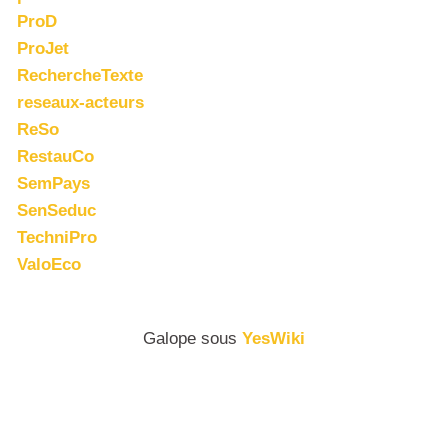
ProD
ProJet
RechercheTexte
reseaux-acteurs
ReSo
RestauCo
SemPays
SenSeduc
TechniPro
ValoEco
Galope sous
YesWiki